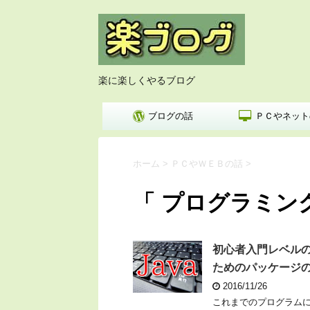
楽に楽しくやるブログ
ブログの話
ＰＣやネット
ホーム
>
ＰＣやＷＥＢの話
>
「 プログラミング
初心者入門レベル
ためのパッケージ
2016/11/26
これまでのプログラムに