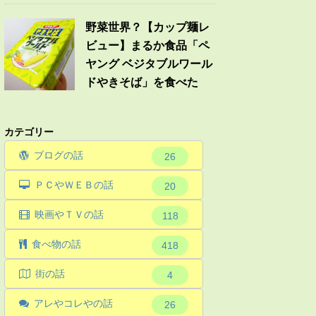
野菜世界？【カップ麺レ
ビュー】まるか食品「ペ
ヤング ベジタブルワール
ドやきそば」を食べた
カテゴリー
ブログの話
26
ＰＣやＷＥＢの話
20
映画やＴＶの話
118
食べ物の話
418
街の話
4
アレやコレやの話
26