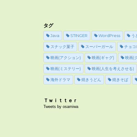
タグ
Java
STINGER
WordPress
う
スナック菓子
スーパーガール
チョコ
映画(アクション)
映画(ギャグ)
映画(
映画(ミステリー)
映画(人生を考えさせる)
海外ドラマ
焼きうどん
焼きそば
Ｔｗｉｔｔｅｒ
Tweets by osamiwa