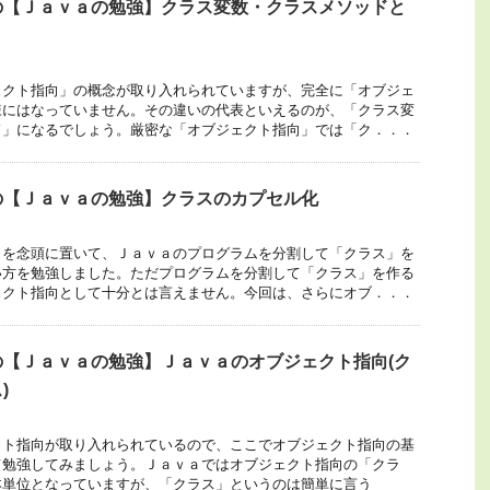
の【Ｊａｖａの勉強】クラス変数・クラスメソッドと
ェクト指向」の概念が取り入れられていますが、完全に「オブジェ
様にはなっていません。その違いの代表といえるのが、「クラス変
ド」になるでしょう。厳密な「オブジェクト指向」では「ク．．．
の【Ｊａｖａの勉強】クラスのカプセル化
向を念頭に置いて、Ｊａｖａのプログラムを分割して「クラス」を
い方を勉強しました。ただプログラムを分割して「クラス」を作る
ェクト指向として十分とは言えません。今回は、さらにオブ．．．
【Ｊａｖａの勉強】Ｊａｖａのオブジェクト指向(ク
)
クト指向が取り入れられているので、ここでオブジェクト指向の基
て勉強してみましょう。Ｊａｖａではオブジェクト指向の「クラ
本単位となっていますが、「クラス」というのは簡単に言う