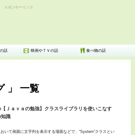
スポンサーリンク
の話
映画やＴＶの話
食べ物の話
 」 一覧
の【Ｊａｖａの勉強】クラスライブラリを使いこなす
の知識
おいて画面に文字列を表示する場面などで、“System”クラスとい