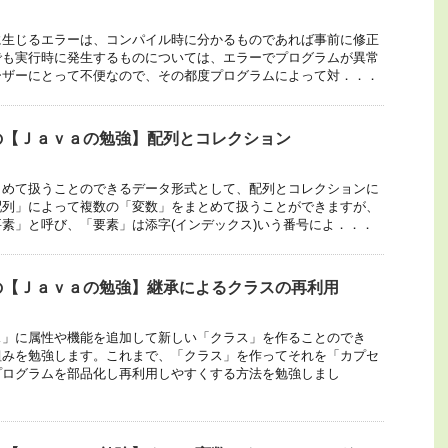
に生じるエラーは、コンパイル時に分かるものであれば事前に修正
でも実行時に発生するものについては、エラーでプログラムが異常
ーザーにとって不便なので、その都度プログラムによって対．．．
の【Ｊａｖａの勉強】配列とコレクション
とめて扱うことのできるデータ形式として、配列とコレクションに
配列」によって複数の「変数」をまとめて扱うことができますが、
素」と呼び、「要素」は添字(インデックス)いう番号によ．．．
の【Ｊａｖａの勉強】継承によるクラスの再利用
ス」に属性や機能を追加して新しい「クラス」を作ることのでき
組みを勉強します。これまで、「クラス」を作ってそれを「カプセ
プログラムを部品化し再利用しやすくする方法を勉強しまし