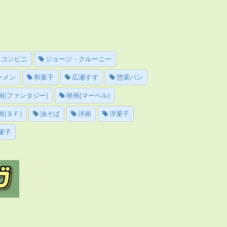
コンビニ
ジョージ・クルーニー
ーメン
和菓子
広瀬すず
惣菜パン
画(ファンタジー)
映画(マーベル)
画(ＳＦ)
油そば
洋画
洋菓子
菓子