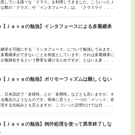
用意している様々な「クラス」を利用してきました。こういったＪ
大な数の「クラス」や「インタフェース」は、「クラスライ．．．
の【Ｊａｖａの勉強】インタフェースによる多重継承
重継承を可能にする「インタフェース」について勉強してみます。
、多重継承ができないことを前提としています。それは多重継承に
造が複雑化するという弊害を避けるためですが、とはいえ多．．．
の【Ｊａｖａの勉強】ポリモーフィズムは難しくない
は、日本語訳で「多様性」とか「多態性」などとも言いますが、オ
れる概念のようなものです。簡単に言うと、一つの「メソッド」名
実現する仕組みとも言えますが、こういった説明だけでは分．．．
の【Ｊａｖａの勉強】例外処理を使って異常終了しな
る