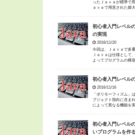
ったＪａｖａが標準で
ａｖａで用意された膨
初心者入門レベル
の実現
2016/11/20
今回は、Ｊａｖａで多
Ｊａｖａは仕様として
よってプログラムの構
初心者入門レベル
2016/11/16
「ポリモーフィズム」
ブジェクト指向に含ま
によって異なる機能を
初心者入門レベル
いプログラムを作