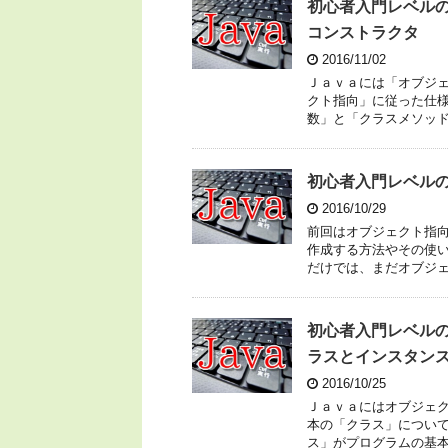
初心者入門レベル
コンストラクタ
2016/11/02
Ｊａｖａには「オブジ
クト指向」に従った仕
数」と「クラスメソッ
初心者入門レベル
2016/10/29
前回はオブジェクト指
作成する方法やその使
だけでは、まだオブジ
初心者入門レベルの
ラスとインスタンス
2016/10/25
Ｊａｖａにはオブジェ
本の「クラス」につい
ス」がプログラムの基