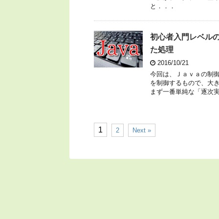
と．．．
初心者入門レベルの
た処理
2016/10/21
今回は、Ｊａｖａの制
を制御するもので、大
まず一番単純な「逐次
1
2
Next »