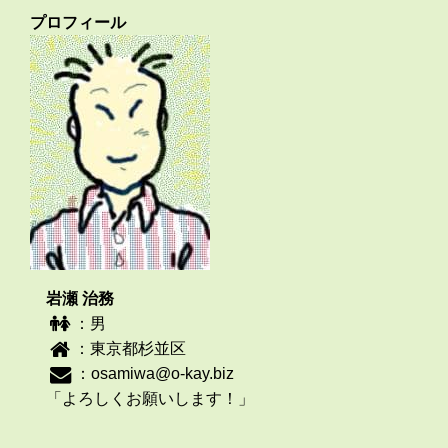
プロフィール
岩瀬 治務
：男
：東京都杉並区
：
osamiwa@o-kay.biz
「よろしくお願いします！」