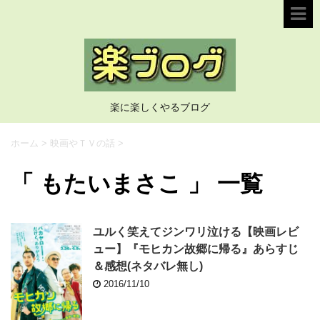
楽に楽しくやるブログ
ホーム
>
映画やＴＶの話
>
「 もたいまさこ 」 一覧
ユルく笑えてジンワリ泣ける【映画レビ
ュー】『モヒカン故郷に帰る』あらすじ
＆感想(ネタバレ無し)
2016/11/10