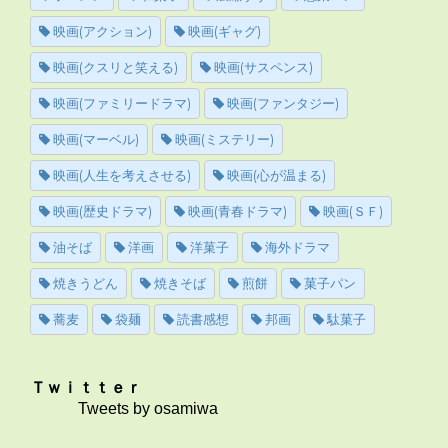
映画(アクション)
映画(ギャグ)
映画(クスリと笑える)
映画(サスペンス)
映画(ファミリードラマ)
映画(ファンタジー)
映画(マーベル)
映画(ミステリー)
映画(人生を考えさせる)
映画(心が温まる)
映画(歴史ドラマ)
映画(青春ドラマ)
映画(ＳＦ)
油そば
洋画
洋菓子
海外ドラマ
焼きうどん
焼きそば
煎餅
菓子パン
蕎麦
袋麺
読書感想
邦画
駄菓子
Ｔｗｉｔｔｅｒ
Tweets by osamiwa