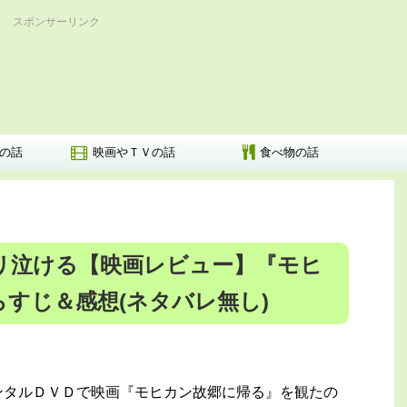
スポンサーリンク
の話
映画やＴＶの話
食べ物の話
リ泣ける【映画レビュー】『モヒ
すじ＆感想(ネタバレ無し)
ンタルＤＶＤで映画『モヒカン故郷に帰る』を観たの