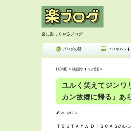
楽に楽しくやるブログ
ブログの話
ＰＣやネット
HOME
>
映画やＴＶの話
>
ユルく笑えてジンワ
カン故郷に帰る』あら
2016/11/10
ＴＳＵＴＡＹＡ ＤＩＳＣＡＳのレ