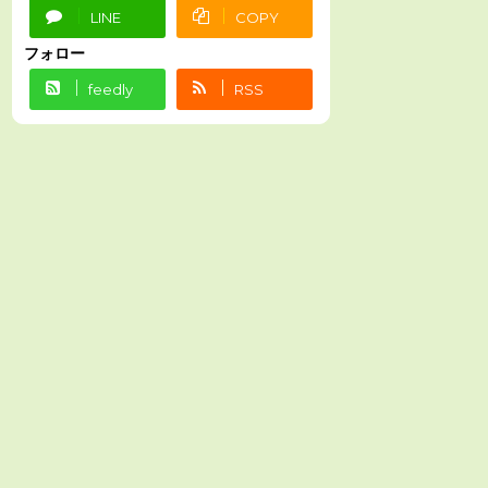
LINE
COPY
フォロー
feedly
RSS