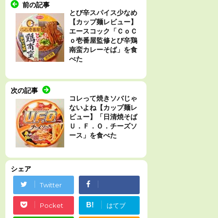
前の記事
とび辛スパイス少なめ
【カップ麺レビュー】
エースコック「ＣｏＣ
ｏ壱番屋監修とび辛鶏
南蛮カレーそば」を食
べた
次の記事
コレって焼きソバじゃ
ないよね【カップ麺レ
ビュー】「日清焼そば
Ｕ．Ｆ．Ｏ．チーズソ
ース」を食べた
シェア
Twitter
Facebook
B!
Pocket
はてブ