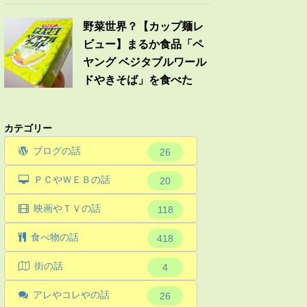
野菜世界？【カップ麺レ
ビュー】まるか食品「ペ
ヤング ベジタブルワール
ドやきそば」を食べた
カテゴリー
ブログの話
26
ＰＣやＷＥＢの話
20
映画やＴＶの話
118
食べ物の話
418
街の話
4
アレやコレやの話
26