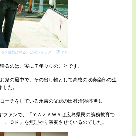
ヒカン故郷に帰る』公式ツイッター
より
帰るのは、実に７年ぶりのことです。
お祭の最中で、その出し物として高校の吹奏楽部の生
ました。
コーチをしている永吉の父親の田村治(柄本明)。
吉”ファンで、「ＹＡＺＡＷＡは広島県民の義務教育で
ー、ＯＫ』を無理やり演奏させているのでした。