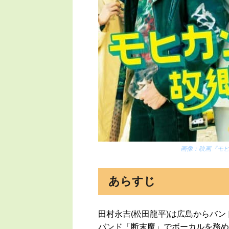
画像：
映画『モ
あらすじ
田村永吉(松田龍平)は広島からバ
バンド「断末魔」でボーカルを務め