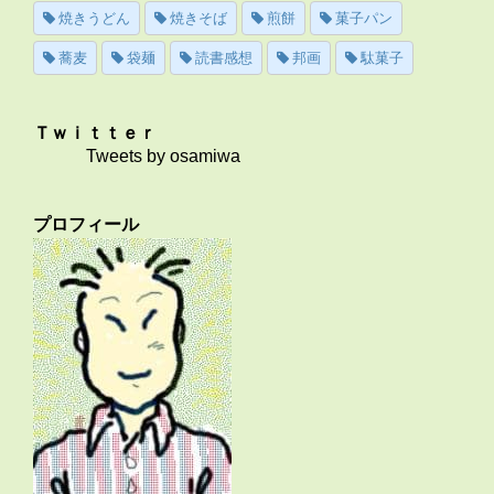
焼きうどん
焼きそば
煎餅
菓子パン
蕎麦
袋麺
読書感想
邦画
駄菓子
Ｔｗｉｔｔｅｒ
Tweets by osamiwa
プロフィール