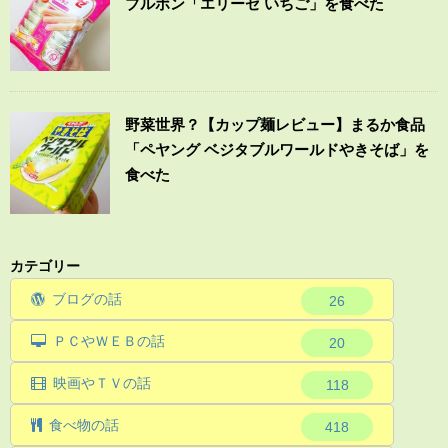
ブルボン「エリーゼ いちご」を食べた
野菜世界？【カップ麺レビュー】まるか食品
「ペヤング ベジタブルワールドやきそば」を
食べた
カテゴリー
ブログの話
26
ＰＣやＷＥＢの話
20
映画やＴＶの話
118
食べ物の話
418