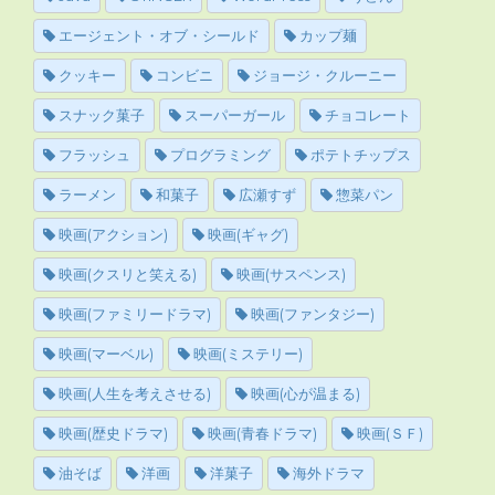
エージェント・オブ・シールド
カップ麺
クッキー
コンビニ
ジョージ・クルーニー
スナック菓子
スーパーガール
チョコレート
フラッシュ
プログラミング
ポテトチップス
ラーメン
和菓子
広瀬すず
惣菜パン
映画(アクション)
映画(ギャグ)
映画(クスリと笑える)
映画(サスペンス)
映画(ファミリードラマ)
映画(ファンタジー)
映画(マーベル)
映画(ミステリー)
映画(人生を考えさせる)
映画(心が温まる)
映画(歴史ドラマ)
映画(青春ドラマ)
映画(ＳＦ)
油そば
洋画
洋菓子
海外ドラマ