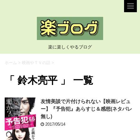
楽に楽しくやるブログ
ホーム
>
映画やＴＶの話
>
「 鈴木亮平 」 一覧
友情美談で片付けられない【映画レビュ
ー】『予告犯』あらすじ＆感想(ネタバレ
無し)
2017/05/14