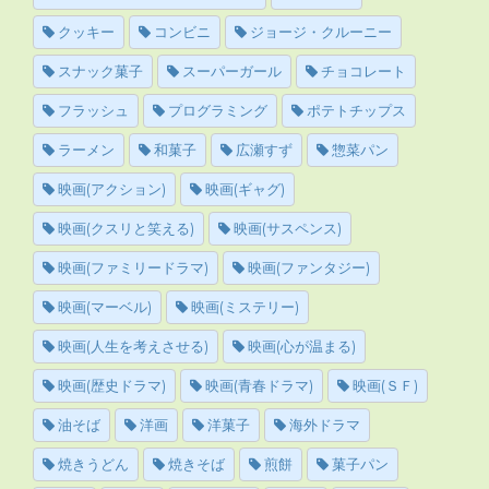
クッキー
コンビニ
ジョージ・クルーニー
スナック菓子
スーパーガール
チョコレート
フラッシュ
プログラミング
ポテトチップス
ラーメン
和菓子
広瀬すず
惣菜パン
映画(アクション)
映画(ギャグ)
映画(クスリと笑える)
映画(サスペンス)
映画(ファミリードラマ)
映画(ファンタジー)
映画(マーベル)
映画(ミステリー)
映画(人生を考えさせる)
映画(心が温まる)
映画(歴史ドラマ)
映画(青春ドラマ)
映画(ＳＦ)
油そば
洋画
洋菓子
海外ドラマ
焼きうどん
焼きそば
煎餅
菓子パン