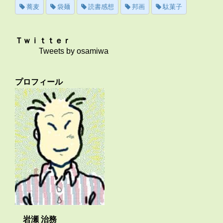
蕎麦
袋麺
読書感想
邦画
駄菓子
Ｔｗｉｔｔｅｒ
Tweets by osamiwa
プロフィール
岩瀬 治務