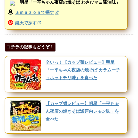
明星「一平ちゃん夜店の焼そば わさびマヨ醤油味」
ａｍａｚｏｎで探す
楽天で探す
コチラの記事もどうぞ！
辛いっ！【カップ麺レビュー】明星
「一平ちゃん夜店の焼そば カラムーチ
ョホットチリ味」を食べた
【カップ麺レビュー】明星「一平ちゃ
ん夜店の焼きそば瀬戸内レモン味」を
食べた