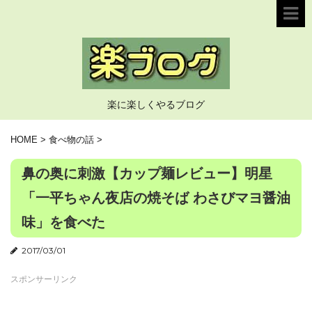
楽に楽しくやるブログ
HOME
>
食べ物の話
>
鼻の奥に刺激【カップ麺レビュー】明星
「一平ちゃん夜店の焼そば わさびマヨ醤油
味」を食べた
2017/03/01
スポンサーリンク