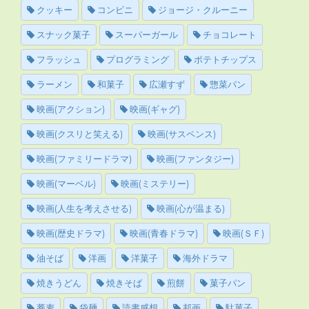
クッキー
コンビニ
ジョージ・クルーニー
スナック菓子
スーパーガール
チョコレート
フラッシュ
プログラミング
ポテトチップス
ラーメン
和菓子
広瀬すず
惣菜パン
映画(アクション)
映画(ギャグ)
映画(クスリと笑える)
映画(サスペンス)
映画(ファミリードラマ)
映画(ファンタジー)
映画(マーベル)
映画(ミステリー)
映画(人生を考えさせる)
映画(心が温まる)
映画(歴史ドラマ)
映画(青春ドラマ)
映画(ＳＦ)
油そば
洋画
洋菓子
海外ドラマ
焼きうどん
焼きそば
煎餅
菓子パン
蕎麦
袋麺
読書感想
邦画
駄菓子