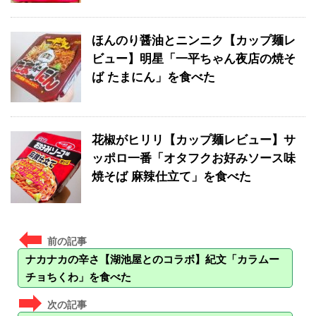
ほんのり醤油とニンニク【カップ麺レ
ビュー】明星「一平ちゃん夜店の焼そ
ば たまにん」を食べた
花椒がヒリリ【カップ麺レビュー】サ
ッポロ一番「オタフクお好みソース味
焼そば 麻辣仕立て」を食べた
ナカナカの辛さ【湖池屋とのコラボ】紀文「カラムー
チョちくわ」を食べた