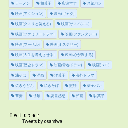
ラーメン
和菓子
広瀬すず
惣菜パン
映画(アクション)
映画(ギャグ)
映画(クスリと笑える)
映画(サスペンス)
映画(ファミリードラマ)
映画(ファンタジー)
映画(マーベル)
映画(ミステリー)
映画(人生を考えさせる)
映画(心が温まる)
映画(歴史ドラマ)
映画(青春ドラマ)
映画(ＳＦ)
油そば
洋画
洋菓子
海外ドラマ
焼きうどん
焼きそば
煎餅
菓子パン
蕎麦
袋麺
読書感想
邦画
駄菓子
Ｔｗｉｔｔｅｒ
Tweets by osamiwa