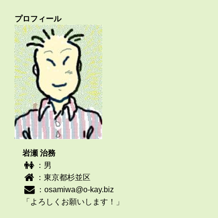
プロフィール
岩瀬 治務
：男
：東京都杉並区
：
osamiwa@o-kay.biz
「よろしくお願いします！」