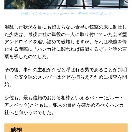
画像：
インターネット・ムービー・データベース
より
混乱した状況を目にも留まらない素早い銃撃の末に制圧し
た少佐は、最後に社の重役の一人に取り付いていた芸者型
アンドロイドを追い詰めて破壊しますが、それは機能を停
止する間際に「ハンカ社に関われば破滅するぞ」と謎の言
葉を残したのでした。
その後、事件の主犯がクゼと呼ばれる男であることが判明
し、公安９課のメンバーはクゼを捕らえるために捜査を開
始。
少佐も、最も信頼のおける相棒といえるバトー(ピルー・
アスベック)とともに、犯人の目的を確かめるべくハンカ
社へと向かうのでした。
感想