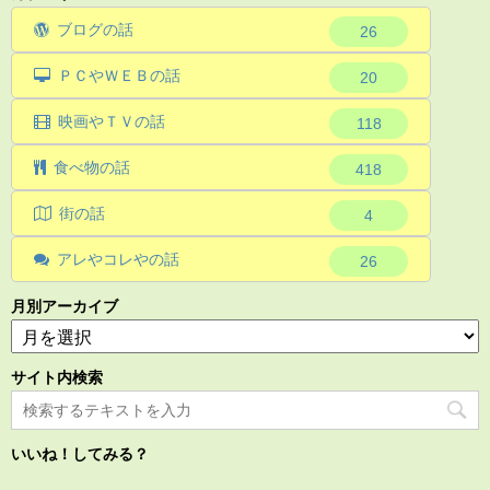
ブログの話
26
ＰＣやＷＥＢの話
20
映画やＴＶの話
118
食べ物の話
418
街の話
4
アレやコレやの話
26
月別アーカイブ
サイト内検索
いいね！してみる？