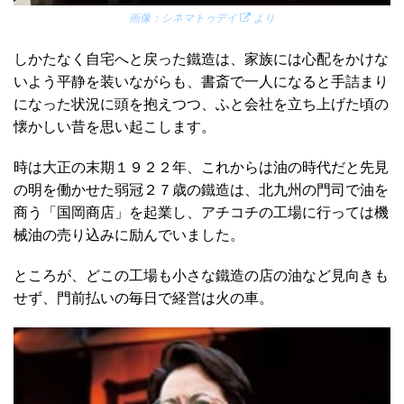
画像：
シネマトゥデイ
より
しかたなく自宅へと戻った鐵造は、家族には心配をかけな
いよう平静を装いながらも、書斎で一人になると手詰まり
になった状況に頭を抱えつつ、ふと会社を立ち上げた頃の
懐かしい昔を思い起こします。
時は大正の末期１９２２年、これからは油の時代だと先見
の明を働かせた弱冠２７歳の鐵造は、北九州の門司で油を
商う「国岡商店」を起業し、アチコチの工場に行っては機
械油の売り込みに励んでいました。
ところが、どこの工場も小さな鐵造の店の油など見向きも
せず、門前払いの毎日で経営は火の車。