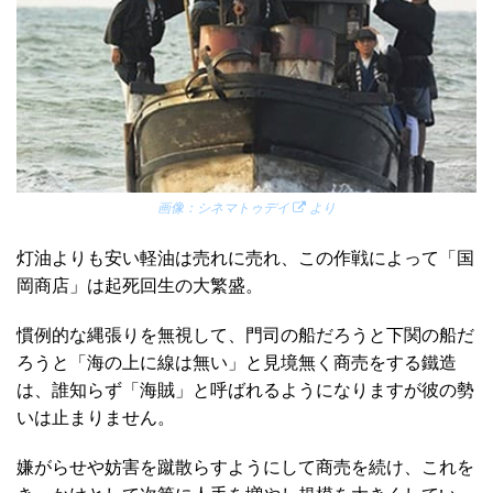
画像：
シネマトゥデイ
より
灯油よりも安い軽油は売れに売れ、この作戦によって「国
岡商店」は起死回生の大繁盛。
慣例的な縄張りを無視して、門司の船だろうと下関の船だ
ろうと「海の上に線は無い」と見境無く商売をする鐵造
は、誰知らず「海賊」と呼ばれるようになりますが彼の勢
いは止まりません。
嫌がらせや妨害を蹴散らすようにして商売を続け、これを