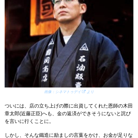
画像：
シネマトゥデイ
より
ついには、店の立ち上げの際に出資してくれた恩師の木田
章太郎(近藤正臣)へも、金の返済ができそうにないと詫び
を言いに行くことに。
しかし、そんな鐵造に励ましの言葉をかけ、お金が足りな