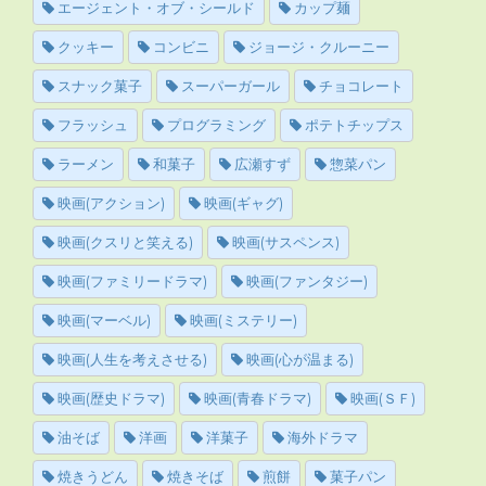
エージェント・オブ・シールド
カップ麺
クッキー
コンビニ
ジョージ・クルーニー
スナック菓子
スーパーガール
チョコレート
フラッシュ
プログラミング
ポテトチップス
ラーメン
和菓子
広瀬すず
惣菜パン
映画(アクション)
映画(ギャグ)
映画(クスリと笑える)
映画(サスペンス)
映画(ファミリードラマ)
映画(ファンタジー)
映画(マーベル)
映画(ミステリー)
映画(人生を考えさせる)
映画(心が温まる)
映画(歴史ドラマ)
映画(青春ドラマ)
映画(ＳＦ)
油そば
洋画
洋菓子
海外ドラマ
焼きうどん
焼きそば
煎餅
菓子パン