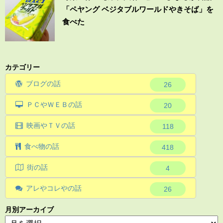
「ペヤング ベジタブルワールドやきそば」を
食べた
カテゴリー
ブログの話
26
ＰＣやＷＥＢの話
20
映画やＴＶの話
118
食べ物の話
418
街の話
4
アレやコレやの話
26
月別アーカイブ