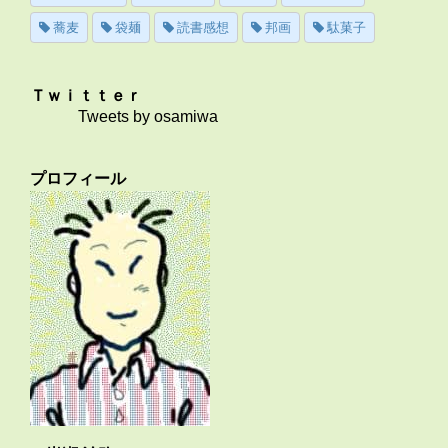
蕎麦
袋麺
読書感想
邦画
駄菓子
Ｔｗｉｔｔｅｒ
Tweets by osamiwa
プロフィール