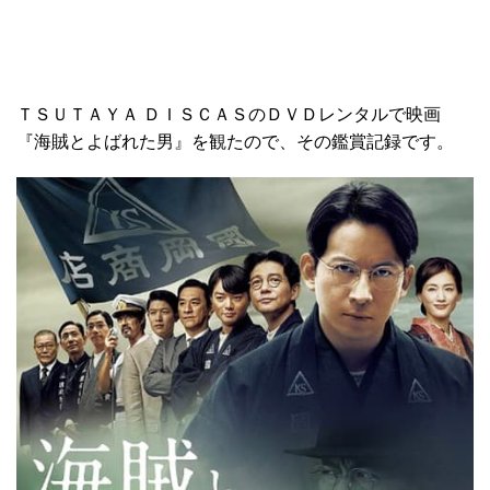
ＴＳＵＴＡＹＡ ＤＩＳＣＡＳのＤＶＤレンタルで映画
『海賊とよばれた男』を観たので、その鑑賞記録です。