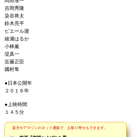
岡田准一
吉岡秀隆
染谷将太
鈴木亮平
ピエール瀧
綾瀬はるか
小林薫
堤真一
近藤正臣
國村隼
●日本公開年
２０１６年
●上映時間
１４５分
楽天やアマゾンのネット通販で、お取り寄せもできます。