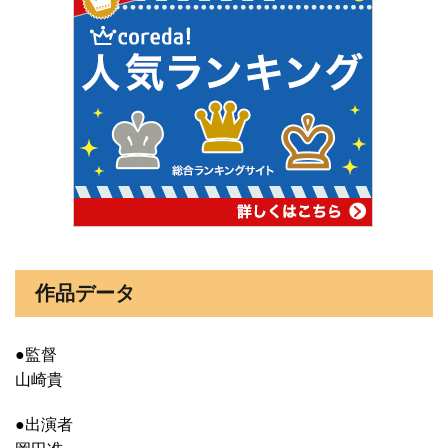
作品データ
●監督
山崎貴
●出演者