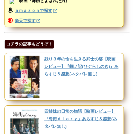
映画『海賊とよばれた男』
ａｍａｚｏｎで探す
楽天で探す
コチラの記事もどうぞ！
残り３年の命を生きる武士の姿【映画
レビュー】『蜩ノ記(ひぐらしのき)』あ
らすじ＆感想(ネタバレ無し)
四姉妹の日常の物語【映画レビュー】
『海街ｄｉａｒｙ』あらすじ＆感想(ネ
タバレ無し)