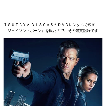
ＴＳＵＴＡＹＡ ＤＩＳＣＡＳのＤＶＤレンタルで映画
『ジェイソン・ボーン』を観たので、その鑑賞記録です。