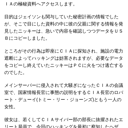
ＩＡの極秘資料へアクセスします。
目的はジェイソンも関与していた秘密計画の情報でした
が、そこで目にした資料の中に彼の父親に関する情報を発
見したニッキーは、急いで内容を確認しつつデータをＵＳ
Ｂにコピーしました。
ところがその行為は即座にＣＩＡに探知され、施設の電力
遮断によってハッキングは妨害されますが、必要なデータ
をコピーし終えていたニッキーはＰＣに火をつけ逃亡する
のでした。
メインサーバーに侵入されて大騒ぎになったＣＩＡの会議
室で、国家情報長官に事態の説明をするＣＩＡ長官のロバ
ート・デューイ(トミー・リー・ジョーンズ)ともう一人の
女性。
彼女は、若くしてＣＩＡサイバー部の部長に抜擢されたエ
リート局員で、今回のハッキングを最初に察知したヘザ