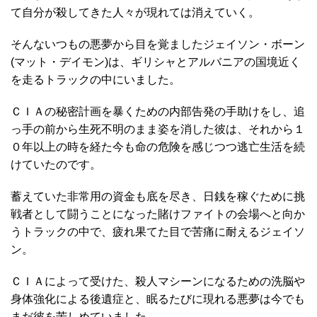
て自分が殺してきた人々が現れては消えていく。
そんないつもの悪夢から目を覚ましたジェイソン・ボーン
(マット・デイモン)は、ギリシャとアルバニアの国境近く
を走るトラックの中にいました。
ＣＩＡの秘密計画を暴くための内部告発の手助けをし、追
っ手の前から生死不明のまま姿を消した彼は、それから１
０年以上の時を経た今も命の危険を感じつつ逃亡生活を続
けていたのです。
蓄えていた非常用の資金も底を尽き、日銭を稼ぐために挑
戦者として闘うことになった賭けファイトの会場へと向か
うトラックの中で、疲れ果てた目で苦痛に耐えるジェイソ
ン。
ＣＩＡによって受けた、殺人マシーンになるための洗脳や
身体強化による後遺症と、眠るたびに現れる悪夢は今でも
まだ彼を苦しめていました。