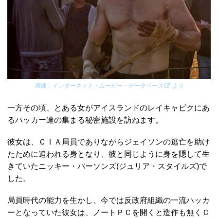
画像：
インターネット・ムービー・データベース
より
一方その頃、とある女がアイスランドのレイキャビクにあ
るハッカー達の集まる秘密施設を訪ねます。
彼女は、ＣＩＡ局員でありながらジェイソンの逃亡を助け
たために追われる身となり、彼と同じように身を隠して生
きていたニッキー・パーソンズ(ジュリア・スタイルズ)で
した。
局員時代の能力を生かし、今では反政府組織の一流ハッカ
ーとなっていた彼女は、ノートＰＣを開くと造作も無くＣ