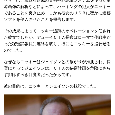
ヘザーは、反政府組織の資料や顔認証システムを使った空
港画像の解析などによって、ハッキングの犯人がニッキー
であることを突き止め、しかも彼女のＵＳＢに密かに追跡
ソフトを侵入させたことを報告します。
その成果によってニッキー追跡のオペレーションを任され
た彼女でしたが、デューイＣＩＡ長官はローマで作戦中だ
った秘密諜報員に連絡を取り、彼にもニッキーを追わせる
のでした。
なぜならニッキーはジェイソンとの繋がりが推測され、長
官にとってジェイソンは、ＣＩＡの秘密計画を危険にさら
す排除すべき邪魔者だったからです。
彼の目的は、ニッキーとジェイソンの抹殺でした。