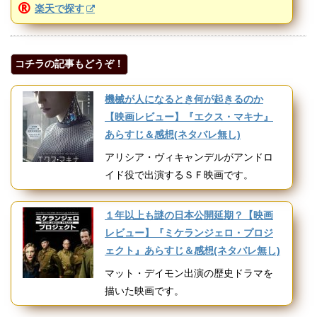
楽天で探す
コチラの記事もどうぞ！
機械が人になるとき何が起きるのか
【映画レビュー】『エクス・マキナ』
あらすじ＆感想(ネタバレ無し)
アリシア・ヴィキャンデルがアンドロ
イド役で出演するＳＦ映画です。
１年以上も謎の日本公開延期？【映画
レビュー】『ミケランジェロ・プロジ
ェクト』あらすじ＆感想(ネタバレ無し)
マット・デイモン出演の歴史ドラマを
描いた映画です。