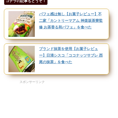
コチラの記事もどうぞ！
パフェ感は無し【お菓子レビュー】不
二家「カントリーマアム 神楽坂茶寮監
修 お茶香る和パフェ」を食べた
ブランド抹茶を使用【お菓子レビュ
ー】日清シスコ「ココナッツサブレ 西
尾の抹茶」を食べた
スポンサーリンク