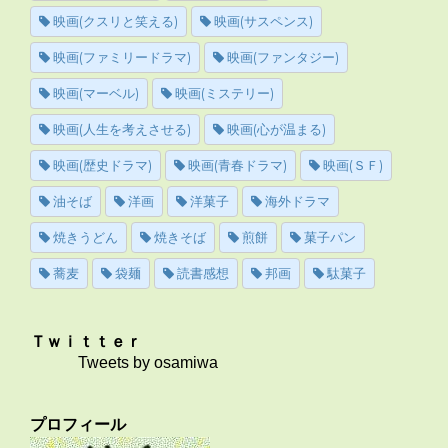
映画(クスリと笑える)
映画(サスペンス)
映画(ファミリードラマ)
映画(ファンタジー)
映画(マーベル)
映画(ミステリー)
映画(人生を考えさせる)
映画(心が温まる)
映画(歴史ドラマ)
映画(青春ドラマ)
映画(ＳＦ)
油そば
洋画
洋菓子
海外ドラマ
焼きうどん
焼きそば
煎餅
菓子パン
蕎麦
袋麺
読書感想
邦画
駄菓子
Ｔｗｉｔｔｅｒ
Tweets by osamiwa
プロフィール