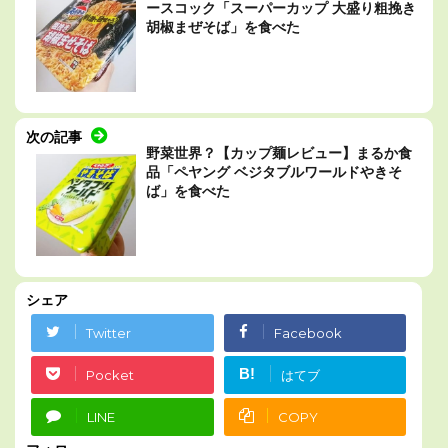
ースコック「スーパーカップ 大盛り粗挽き
胡椒まぜそば」を食べた
次の記事
野菜世界？【カップ麺レビュー】まるか食
品「ペヤング ベジタブルワールドやきそ
ば」を食べた
シェア
Twitter
Facebook
B!
Pocket
はてブ
LINE
COPY