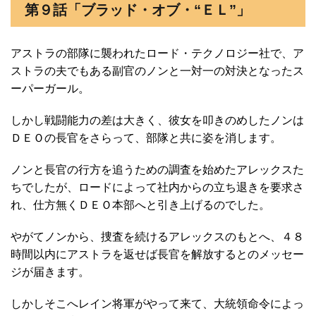
第９話「ブラッド・オブ・“ＥＬ”」
アストラの部隊に襲われたロード・テクノロジー社で、ア
ストラの夫でもある副官のノンと一対一の対決となったス
ーパーガール。
しかし戦闘能力の差は大きく、彼女を叩きのめしたノンは
ＤＥＯの長官をさらって、部隊と共に姿を消します。
ノンと長官の行方を追うための調査を始めたアレックスた
ちでしたが、ロードによって社内からの立ち退きを要求さ
れ、仕方無くＤＥＯ本部へと引き上げるのでした。
やがてノンから、捜査を続けるアレックスのもとへ、４８
時間以内にアストラを返せば長官を解放するとのメッセー
ジが届きます。
しかしそこへレイン将軍がやって来て、大統領命令によっ